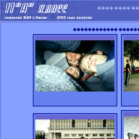
���� ���� ��
������������ ������