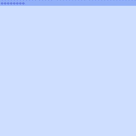
��������.