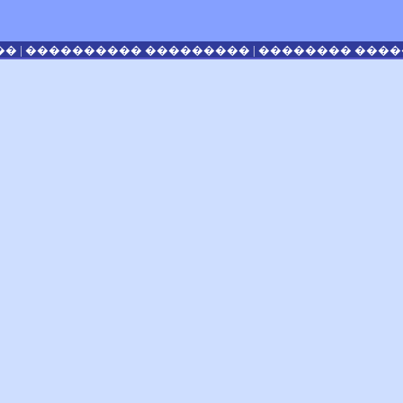
|
|
��
���������� ���������
�������� �����