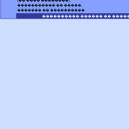
(�� ���� ��������),
����������� �� �����,
������� �� ����������.
���������� ������ �� ����