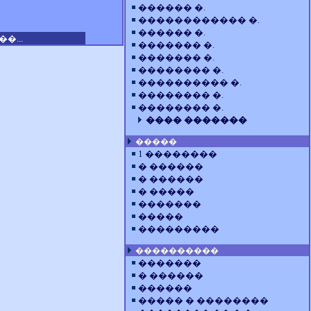
������ �.
������������ �.
������ �.
�...
������� �.
������� �.
�������� �.
���������� �.
�������� �.
�������� �.
���� �������
�����
1 ��������
� ������
� ������
� �����
�������
�����
���������
����������
�������
� ������
������
����� � ��������