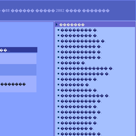
�88 ������ ����� 2002 ���� �������
�������
�������� �.
�������� �.
���������� �.
��������� �.
�...
��������� �.
��������� �.
����� �.
������������ �.
����������� �.
�������� �.
��������
������ �.
�������� �.
����������� �.
��������� �.
�������� �.
��������� �.
�������� �.
�������� �.
������� �.
��������� �.