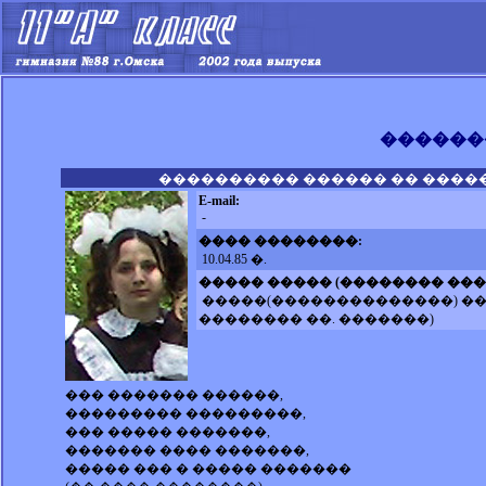
������
���������� ������ �� ����
E-mail:
-
���� ��������:
10.04.85 �.
����� ����� (�������� ���
�����(��������������) �
�������� ��. �������)
��� ������� ������,
��������� ���������,
��� ����� �������,
������� ���� �������,
����� ��� � ����� �������