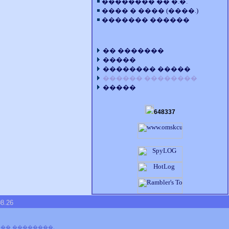
�������� �� �.�.
���� � ���� (����.)
������� ������
�� �������
�����
�������� �����
������ ��������
�����
648337
.26
��� ��������.