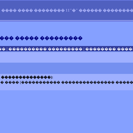
���� ���� �������� 11"�" ������ �������� 
��� ����� ���������
|
|
��
���������� ���������
�������� �����
 ��������������):
�� ���� (����������� ��������������� ����