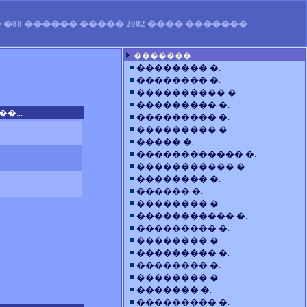
�88 ������ ����� 2002 ���� �������
�������
�������� �.
�������� �.
���������� �.
��������� �.
�...
��������� �.
��������� �.
����� �.
������������ �.
����������� �.
�������� �.
������ �.
�������� �.
����������� �.
��������� �.
�������� �.
��������� �.
�������� �.
�������� �.
������� �.
��������� �.