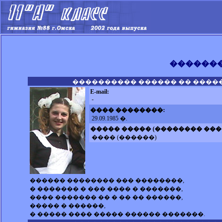
�������
���������� ������ �� ����
E-mail:
-
���� ��������:
29.09.1985 �.
����� ����� (�������� ���
���� (������)
������ �������� ��� ��������,
� ������� � ��� ���� � �������,
���� ������� �� � �� �� ������,
����� � ������,
� ����� ���� ����� ������ �������.