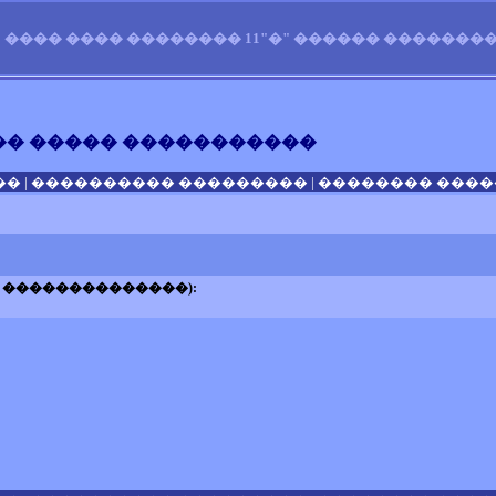
���� ���� �������� 11"�" ������ �������� 
� ����� �����������
|
|
��
���������� ���������
�������� �����
 ��������������):