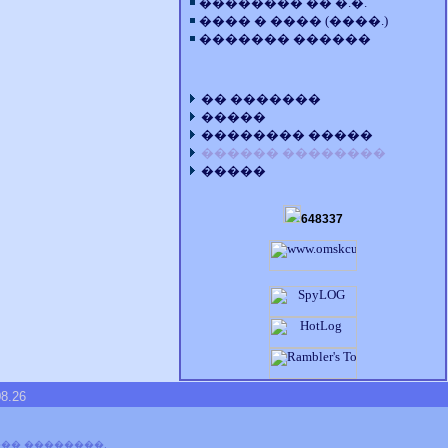
�������� �� �.�.
���� � ���� (����.)
������� ������
�� �������
�����
�������� �����
������ ��������
�����
648337
.26
��� ��������.