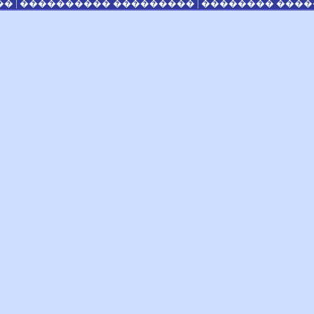
|
|
��
���������� ���������
�������� �����