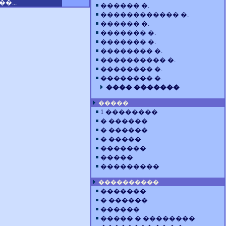
�...
������ �.
������������ �.
������ �.
������� �.
������� �.
�������� �.
���������� �.
�������� �.
�������� �.
���� �������
�����
1 ��������
� ������
� ������
� �����
�������
�����
���������
����������
�������
� ������
������
����� � ��������