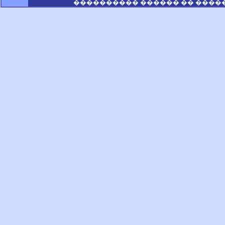
���������� ������ �� ����