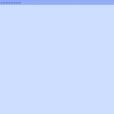
��������.