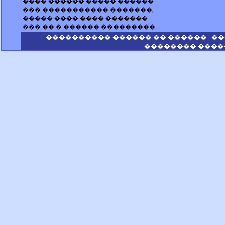
���� ������ ����� ������
��� ����������� �������,
����� ���� ���� �������
��� �� � ������ ���������.
|
���������� ������ �� ������
��
�������� �����