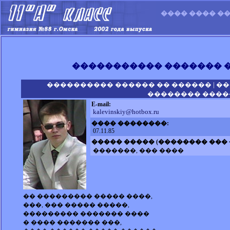
���� ���� ��
����������� ������� 
|
���������� ������ �� ������
��
�������� �����
E-mail:
kalevinskiy@hotbox.ru
���� ��������:
07.11.85
����� ����� (�������� ���
�������, ��� ����
�� ��������� ����� ����,
���, ��� ����� �����,
��������� ������� ����
� ���� ������� ���,