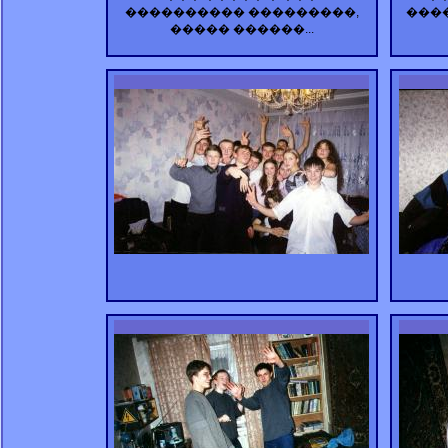
���������� ���������,
����
����� ������...