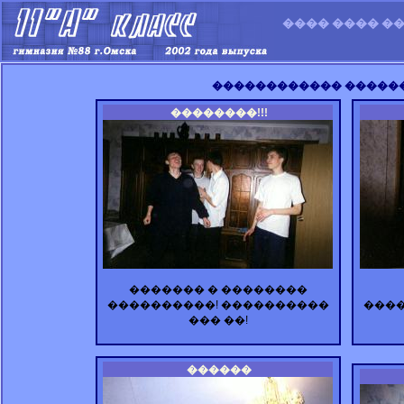
���� ���� ��
������������ ������
��������!!!
������� � ��������
����������! ����������
����
��� ��!
������