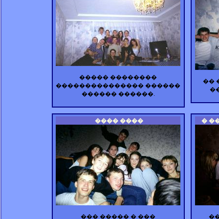
����� ��������
�� 
��������������� ������
��
������ ������.
���� ����
� �
��� ����� � ���
�