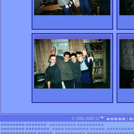
"�"
© 2001-2026 11
�����
| 
�������� �������
- ��������� ���������.
�������� ��������
- ���� �������� �����, ��������
������������ �����
- ����������, ����������������