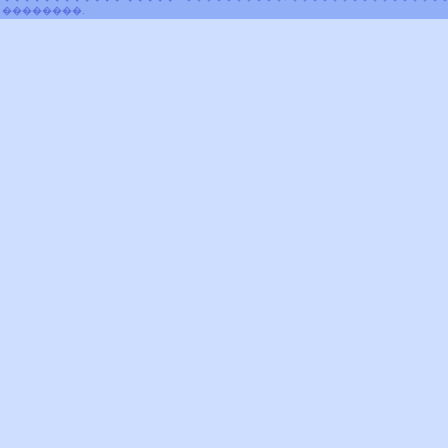
��������.