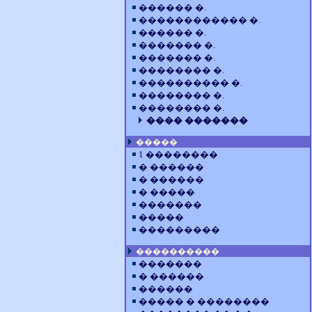
������ �.
������������ �.
������ �.
������� �.
������� �.
�������� �.
���������� �.
�������� �.
�������� �.
���� �������
�����
1 ��������
� ������
� ������
� �����
�������
�����
���������
����������
�������
� ������
������
����� � ��������