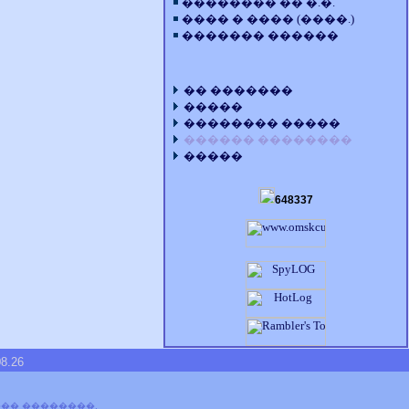
�������� �� �.�.
���� � ���� (����.)
������� ������
�� �������
�����
�������� �����
������ ��������
�����
648337
.26
��� ��������.