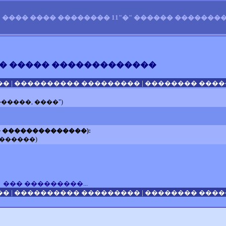
���� ���� �������� 11"�" ������ �������� 
� ����� �������������
|
|
��
���������� ���������
�������� �����
������, ����")
 ��������������):
�������)
��� ���������...
|
|
��
���������� ���������
�������� �����