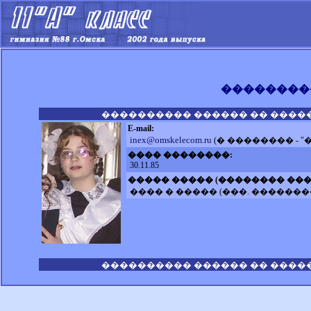
��������
���������� ������ �� ����
E-mail:
inex@omskelecom.ru
(� �������� - "
���� ��������:
30.11.85
����� ����� (�������� ���
���� � ����� (���. ������
���������� ������ �� ����