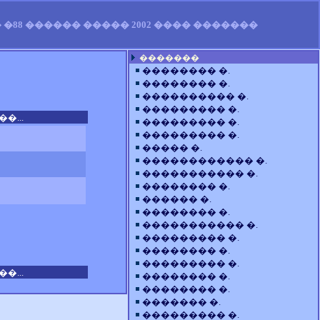
�88 ������ ����� 2002 ���� �������
�������
�������� �.
�������� �.
���������� �.
��������� �.
�...
��������� �.
��������� �.
����� �.
������������ �.
����������� �.
�������� �.
������ �.
�������� �.
����������� �.
��������� �.
�������� �.
��������� �.
�...
�������� �.
�������� �.
������� �.
��������� �.